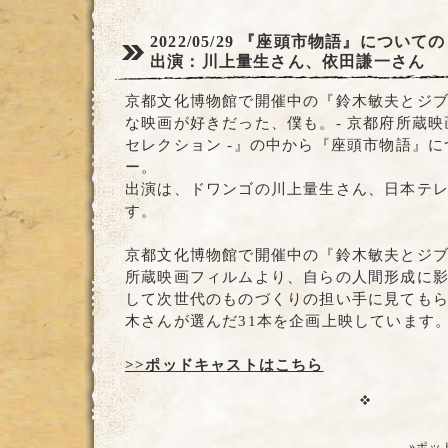
2022/05/29
『座頭市物語』についての
出演：川上量生さん、依田謙一さん
京都文化博物館で開催中の『鈴木敏夫とジ
な映画が好きだった、僕も。- 京都府所蔵
セレクション -』の中から『座頭市物語』
ー。
出演は、ドワンゴの川上量生さん、日本テ
す。
京都文化博物館で開催中の『鈴木敏夫とジ
所蔵映画フィルムより、自らの人間形成に
して次世代のものづくりの担い手に見ても
木さんが選んだ31本を企画上映しています
>>ポッドキャストはこちら
»ポッ