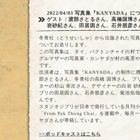
2022/04/03
写真集『KANYADA』に
ゲスト：渡部さとるさん、高橋国博さ
岩砂紀さん、田居因さん、石井朋彦さ
冬青社（とうせいしゃ）から出版された写真集
ついてお送りします。
この写真集は、タイ、パクトンチャイの村
グルマザーの写真家・カンヤダが村の風景
です。
出演者は、写真集『KANYADA』の制作に
部さとるさん、冬青社の高橋 国博さん、プ
ターの杉山 幸次さん、デザイナーの白岩 
ブリの田居因さん、石井朋彦さん、菊池拓
んです。
スタジオジブリが日本で発行している月刊
「From Pak Thong Chai」を連載中。
ヤダさんが寄稿しています。
>>ポッドキャストはこちら