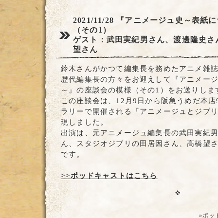
2021/11/28
『アニメージュ史～表紙に
（その1）
ゲスト：武田実紀男さん、渡邊隆史さ
望さん
鈴木さんがかつて編集長を務めたアニメ雑
歴代編集長の方々をお迎えして『アニメー
～』の座談会の模様（その1）をお送りしま
この座談会は、12月9日から阪急うめだ本店
ラリーで開催される『アニメージュとジブ
現しました。
出演は、元アニメージュ編集長の武田実紀
ん、スタジオジブリの田居因さん、高橋望
です。
>>ポッドキャストはこちら
»ポッ