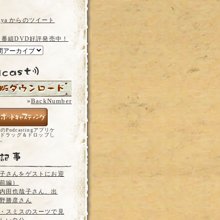
a_ya からのツイート
 番組DVD好評発売中！
»
BackNumber
どのPodcastingアプリケ
ドラッグ＆ドロップし
い。
子さんをゲストにお迎
前編）
内田也哉子さん、出
野勝彦さん
・スミスのスーツで見