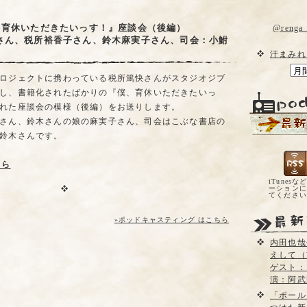
、育休いただきたいっす！』座談会（後編）
@reng
さん、税所裕香子さん、鈴木麻実子さん、司会：小鮒
汗まみれ
ロジェクトに携わっている税所篤快さんがスタジオジブ
し、書籍化されたばかりの『僕、育休いただきたいっ
れた座談会の模様（後編）をお送りします。
さん、鈴木さんの娘の麻実子さん、司会はこぶな書店の
鈴木さんです。
ちら
iTunesな
ーションに
てくださ
»ポッドキャスティング はこちら
内田也哉
えして（
ゲスト：
演：阿武
「ポール