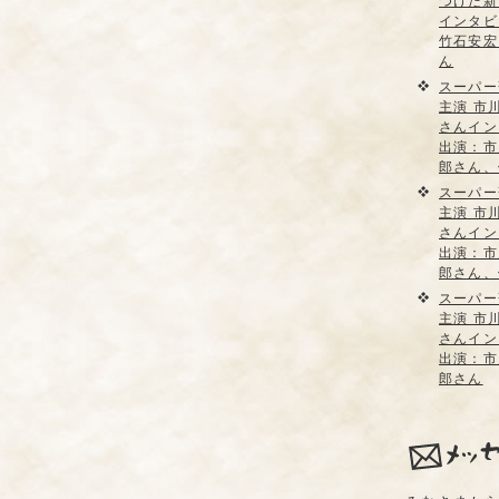
つけた新
インタビ
竹石安宏
ん
スーパー
主演 市
さんイン
出演：市
郎さん、
スーパー
主演 市
さんイン
出演：市
郎さん、
スーパー
主演 市
さんイン
出演：市
郎さん