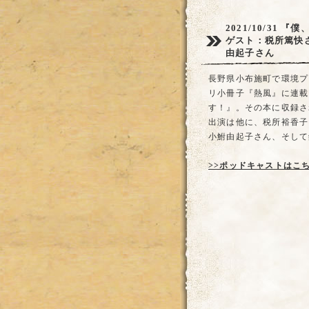
2021/10/31
『僕
ゲスト：税所篤快
由起子さん
長野県小布施町で環境プ
リ小冊子『熱風』に連載
す！』。その本に収録さ
出演は他に、税所裕香子
小鮒由起子さん、そして
>>ポッドキャストはこ