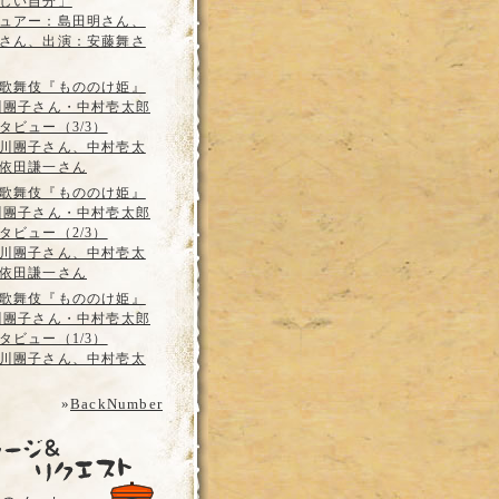
しい自分」
ュアー：島田明さん、
さん、出演：安藤舞さ
歌舞伎『もののけ姫』
川團子さん・中村壱太郎
タビュー（3/3）
川團子さん、中村壱太
依田謙一さん
歌舞伎『もののけ姫』
川團子さん・中村壱太郎
タビュー（2/3）
川團子さん、中村壱太
依田謙一さん
歌舞伎『もののけ姫』
川團子さん・中村壱太郎
タビュー（1/3）
川團子さん、中村壱太
»
BackNumber