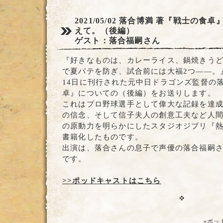
2021/05/02
落合博満 著『戦士の食卓
えて。（後編）
ゲスト：落合福嗣さん
『好きなものは、カレーライス、鍋焼きう
で夏バテを防ぎ、試合前には大福2つ――。
14日に刊行された元中日ドラゴンズ監督の
卓』についての（後編）をお送りします。
これはプロ野球選手として偉大な記録を達
の信念、そして信子夫人の創意工夫など人
の原動力を明らかにしたスタジオジブリ『
書籍化したものです。
出演は、落合さんの息子で声優の落合福嗣
です。
>>ポッドキャストはこちら
»ポッ