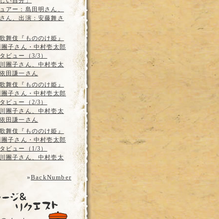
しい自分」
ュアー：島田明さん、
さん、出演：安藤舞さ
歌舞伎『もののけ姫』
川團子さん・中村壱太郎
タビュー（3/3）
川團子さん、中村壱太
依田謙一さん
歌舞伎『もののけ姫』
川團子さん・中村壱太郎
タビュー（2/3）
川團子さん、中村壱太
依田謙一さん
歌舞伎『もののけ姫』
川團子さん・中村壱太郎
タビュー（1/3）
川團子さん、中村壱太
»
BackNumber