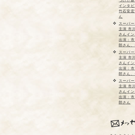
つけた新
インタビ
竹石安宏
ん
スーパー
主演 市
さんイン
出演：市
郎さん、
スーパー
主演 市
さんイン
出演：市
郎さん、
スーパー
主演 市
さんイン
出演：市
郎さん