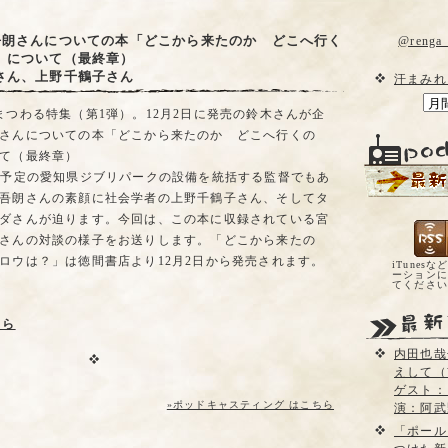
吾朗さんについての本「どこから来たのか どこへ行く
@reng
」について（最終章）
さん、上野千鶴子さん
汗まみれ
まつわる特集（第1弾）。12月2日に発売の鈴木さんが企
さんについての本「どこから来たのか どこへ行くの
て（最終章）
園予定の愛知県ジブリパークの設備を統括する監督でもあ
吾朗さんの素顔に社会学者の上野千鶴子さん、そしてタ
ダさんが迫ります。今回は、この本に収録されている宮
さんの対談の様子をお送りします。「どこから来たの
ロウは？」は徳間書店より12月2日から発売されます。
iTunesな
ーションに
てくださ
ちら
内田也哉
えして（
ゲスト：
»ポッドキャスティング はこちら
演：阿武
「ポール