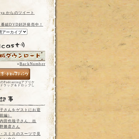
a_ya からのツイート
 番組DVD好評発売中！
»
BackNumber
どのPodcastingアプリケ
ドラッグ＆ドロップし
い。
子さんをゲストにお迎
前編）
内田也哉子さん、出
野勝彦さん
・スミスのスーツで見