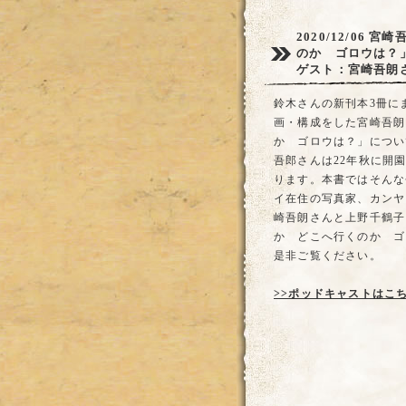
2020/12/06
宮崎
のか ゴロウは？
ゲスト：宮崎吾朗
鈴木さんの新刊本3冊に
画・構成をした宮崎吾朗
か ゴロウは？」につい
吾郎さんは22年秋に開
ります。本書ではそんな
イ在住の写真家、カンヤ
崎吾朗さんと上野千鶴子
か どこへ行くのか ゴ
是非ご覧ください。
>>ポッドキャストはこ