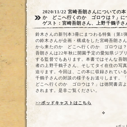
2020/11/22
宮崎吾朗さんについての本
か どこへ行くのか ゴロウは？」に
ゲスト：宮崎吾朗さん、上野千鶴子さ
鈴木さんの新刊本3冊にまつわる特集（第1弾
の鈴木さんが企画・構成をした宮崎吾朗さ
から来たのか どこへ行くのか ゴロウは
吾朗さんは22年秋に開園予定の愛知県ジブ
する監督でもあります。本書ではそんな吾
者の上野千鶴子さん、そしてタイ在住の写
迫ります。今回は、この本に収録されてい
千鶴子さんの対談の様子をお送りします。
どこへ行くのか ゴロウは？」は徳間書店よ
されます。是非ご覧ください。
>>ポッドキャストはこちら
»ポッ