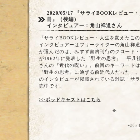
2020/05/17
『サライBOOKレビュー
冊』（後編）
インタビュアー：角山祥道さん
『サライBOOKレビュー・人生を変えたこ
インタビュアーはフリーライターの角山祥
が選んだのは、みすず書房刊行のクロード
が1962年に発表した『野生の思考』 平凡
さんの『近代の呪い』。前回のキーワード
『野生の思考』に通ずる前近代人だった」
のインタビューが掲載されている雑誌「サ
売中です。
>>ポッドキャストはこちら
»ポッ