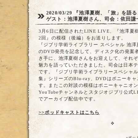
2020/03/29
『池澤夏樹、「旅」を語る
ゲスト：池澤夏樹さん、司会：依田謙
3月6日に配信されたLINE LIVE、『池澤
2回』の模様（後編）をお送りします。
『ジブリ学術ライブラリー スペシャル 池
のDVD発売を記念して、ディスク化の発案
き手に、池澤夏樹さんをお迎えして、それ
魅力を語っていただきました。司会は日本
です。『ジブリ学術ライブラリースペシャル
集』シリーズのBlu-ray、DVDはポニー
す。またこの対談の模様はポニーキャニオ
YouTubeチャンネルとスタジオジブリ公式LI
でアーカイブ配信中です。
>>ポッドキャストはこちら
»ポッ