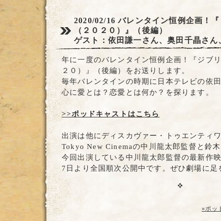
2020/02/16
バレンタイン恒例企画！『
（２０２０）』（後編）
ゲスト：依田謙一さん、奥田千晶さん
年に一度のバレンタイン恒例企画！『ジブリ
２０）』（後編）をお送りします。
毎年バレンタインの時期に日本テレビの依
心に愛とは？恋愛とは何か？を探ります。
>>ポッドキャストはこちら
出演は他にディスカヴァー・トゥエンティ
Tokyo New Cinemaの中川龍太郎監督と
今回出演している中川龍太郎監督の最新作映
7日より全国順次公開中です。ぜひ劇場に足
»ポッ