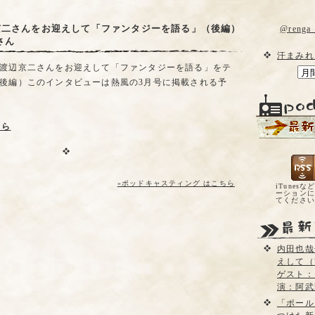
京二さんをお迎えして「ファンタジーを語る」（後編）
@reng
さん
汗まみれ
渡辺京二さんをお迎えして「ファンタジーを語る」をテ
後編）このインタビューは熱風の3月号に掲載される予
ちら
»ポッドキャスティング はこちら
iTunesな
ーションに
てくださ
内田也哉
えして（
ゲスト：
演：阿武
「ポール