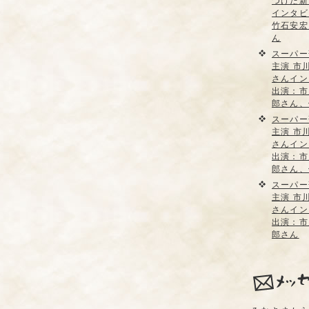
つけた新
インタビ
竹石安宏
ん
スーパー
主演 市
さんイン
出演：市
郎さん、
スーパー
主演 市
さんイン
出演：市
郎さん、
スーパー
主演 市
さんイン
出演：市
郎さん