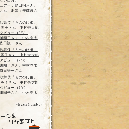
しい自分」
ュアー：島田明さん、
さん、出演：安藤舞さ
歌舞伎『もののけ姫』
川團子さん・中村壱太郎
タビュー（3/3）
川團子さん、中村壱太
依田謙一さん
歌舞伎『もののけ姫』
川團子さん・中村壱太郎
タビュー（2/3）
川團子さん、中村壱太
依田謙一さん
歌舞伎『もののけ姫』
川團子さん・中村壱太郎
タビュー（1/3）
川團子さん、中村壱太
»
BackNumber