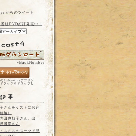
a_ya からのツイート
 番組DVD好評発売中！
»
BackNumber
どのPodcastingアプリケ
ドラッグ＆ドロップし
い。
子さんをゲストにお迎
前編）
内田也哉子さん、出
野勝彦さん
・スミスのスーツで見