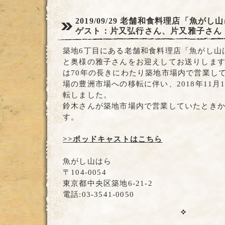
2019/09/29
老舗和食料理店「魚がし山
ゲスト：片又弘行さん、片又雅子さん
築地6丁目にある老舗和食料理店「魚がし山
と奥様の雅子さんをお迎えしてお送りしま
は70年の長きにわたり築地市場内で営業し
場の豊洲市場への移転に伴い、2018年11月
転しました。
鈴木さんが築地市場内で営業していたとき
す。
>>ポッドキャストはこちら
魚がし山はら
〒104-0054
東京都中央区築地6-21-2
電話:03-3541-0050