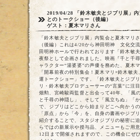
2019/04/28
「鈴木敏夫とジブリ展」内
とのトークショー（後編）
ゲスト：夏木マリさん
「鈴木敏夫とジブリ展」内覧会と夏木マリ
（後編）これは4/20から神田明神 文化交流
田明神ホールで行われております「鈴木敏
夜祭として企画されました。映画『千と千
ャラクター“湯婆婆”の声優を務めた、夏木
「開幕前夜の特別集会！夏木マリ×鈴木敏夫
運トークショー」です。「鈴木敏夫とジブ
リ・鈴木敏夫プロデューサーの“言葉”に注
畑勲、宮崎駿両監督と出会って40年、「風
と千尋の神隠し」、そして「風立ちぬ」「
で、ジブリはどこから始まりどこへ向かう
「原点」から「今」を、自身の書画やジブ
紹介することで、スタジオジブリの秘密に
らではの新展示や授与品、メニューもご用意
12日まで開催されますので、この機会にぜ