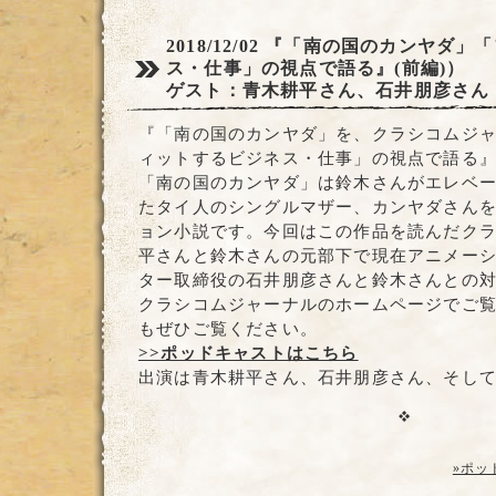
2018/12/02
『「南の国のカンヤダ」「
ス・仕事」の視点で語る』(前編)）
ゲスト：青木耕平さん、石井朋彦さん
『「南の国のカンヤダ」を、クラシコムジ
ィットするビジネス・仕事」の視点で語る』
「南の国のカンヤダ」は鈴木さんがエレベ
たタイ人のシングルマザー、カンヤダさん
ョン小説です。今回はこの作品を読んだク
平さんと鈴木さんの元部下で現在アニメー
ター取締役の石井朋彦さんと鈴木さんとの
クラシコムジャーナルのホームページでご
もぜひご覧ください。
>>ポッドキャストはこちら
出演は青木耕平さん、石井朋彦さん、そし
»ポッ