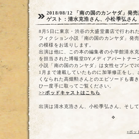
2018/08/12
「南の国のカンヤダ」発売
ゲスト：清水克浩さん、小松季弘さん
8月5日に東京・渋谷の大盛堂書店で行われ
フィクション小説「南の国のカンヤダ」発
の模様をお送りします。
出演は他に、この本の編集者の小学館清水
を担当された博報堂DYメディアパートナー
小説「南の国のカンヤダ」は女性セブンで201
1月まで連載していたものに加筆修正をし、
くなられた高畑勲さんとのエピソードも書
ひ一度手に取ってご覧ください。
>>ポッドキャストはこちら
出演は清水克浩さん、小松季弘さん、そし
»ポッ