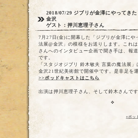
2018/07/29
ジブリが金澤にやってきた
金沢
ゲスト：押川恵理子さん
7月27日(金)に開幕した「ジブリが金澤に
法展@金沢」の模様をお送りします。これ
さんへのインタビュー企画で聞き手は、報
です。
「スタジオジブリ 鈴木敏夫 言葉の魔法展」は
金沢21世紀美術館で開催中です。是非足を
>>ポッドキャストはこちら
出演は押川恵理子さん、そして鈴木さんで
»ポッ