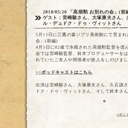
2018/05/20
「高畑勲 お別れの会」(前
ゲスト：宮崎駿さん、大塚康夫さん、
ル・デュドク・ドゥ・ヴィットさん
5月15日に三鷹の森ジブリ美術館にて営まれ
会」(前編)
4月5日に82歳で永眠された高畑勲監督を偲
会では宮崎駿監督、鈴木プロデューサーを
れていたご友人や関係者が故人をしのびま
>>ポッドキャストはこちら
出演は宮崎駿さん、大塚康夫さん、久石譲
ドク・ドゥ・ヴィットさん、そして鈴木さ
»ポッ