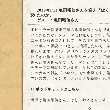
2018/03/11
亀渕昭信さんを迎え『ぼく
たのか』
ゲスト：亀渕昭信さん
ポピュラー音楽研究家の亀渕昭信さんを迎
いてきたのか』をテーマにお送りします。亀渕
ニッポン放送に入社して、その後社員であ
ニッポンの伝説のDJとして活躍したのち、
携わります。約45年余りをラジオ局のサラ
れてきた亀渕さん。元サラリーマンにして
さんと亀渕さんがサラリーマンとは？そし
をテーマに対談しています。なおこの対談
ショナルの雑誌『kotoba』での企画です
マンの力』（インターナショナル新書）も
>>ポッドキャストはこちら
出演は亀渕昭信さん、そして鈴木さんです