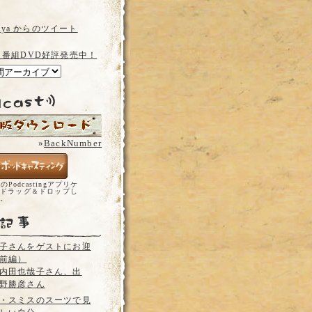
a_ya からのツイート
 番組DVD好評発売中！
»
BackNumber
どのPodcastingアプリケ
ドラッグ＆ドロップし
い。
子さんをゲストにお迎
前編）
内田也哉子さん、出
野勝彦さん
・スミスのスーツで見