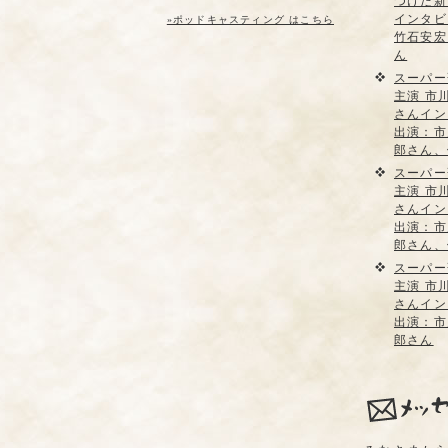
つけた新
インタビ
»ポッドキャスティング はこちら
竹石安宏
ん
スーパー
主演 市
さんイン
出演：市
郎さん、
スーパー
主演 市
さんイン
出演：市
郎さん、
スーパー
主演 市
さんイン
出演：市
郎さん