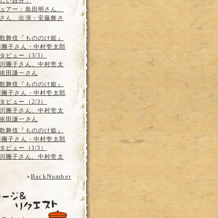
しい自分」
ュアー：島田明さん、
さん、出演：安藤舞さ
歌舞伎『もののけ姫』
川團子さん・中村壱太郎
タビュー（3/3）
川團子さん、中村壱太
依田謙一さん
歌舞伎『もののけ姫』
川團子さん・中村壱太郎
タビュー（2/3）
川團子さん、中村壱太
依田謙一さん
歌舞伎『もののけ姫』
川團子さん・中村壱太郎
タビュー（1/3）
川團子さん、中村壱太
»
BackNumber