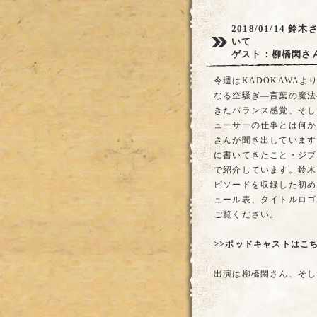
2018/01/14
鈴木
いて
ゲスト：柳橋閑さ
今週はKADOKAWA
なる空騒ぎ―言葉の魔法
きたバランス感覚、そし
ューサーの仕事とは何か
さんが聞き出しています
に書いてきたこと・ジブ
で紹介しています。鈴木
ピソードを収録した初め
ュール表、タイトルロゴ
ご覧ください。
>>ポッドキャストはこ
出演は柳橋閑さん、そし