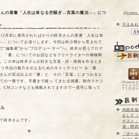
さんの著書「人生は単なる空騒ぎ―言葉の魔法―」につ
@reng
ん
汗まみれ
より12月末に発売されたばかりの鈴木さんの著書「人生は単
―」についてお送りします。今回は幼少期から育まれて
て“編集者”から“プロデュー サー”へ。鈴木が思うプロデ
、「書」についてのお話などをフリーライターの柳橋閑
。この本は鈴木さんが好きな言葉・詩・映画を作るとき
 リ作品の魅力を伝えるためのキャッチコピー を「書」
さんの百点以上の「書」と、その「言葉」にまつわるエ
ての一冊です。手書きで綴っ てきた企画書、制作スケジ
iTunesな
ーションに
、CMコンテなども掲載されてますので一度手に取って
てくださ
ちら
内田也哉
えして（
て鈴木さんです。
ゲスト：
演：阿武
「ポール