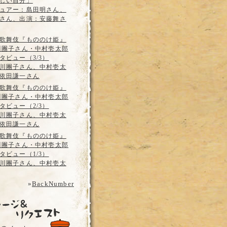
しい自分」
ュアー：島田明さん、
さん、出演：安藤舞さ
歌舞伎『もののけ姫』
川團子さん・中村壱太郎
タビュー（3/3）
川團子さん、中村壱太
依田謙一さん
歌舞伎『もののけ姫』
川團子さん・中村壱太郎
タビュー（2/3）
川團子さん、中村壱太
依田謙一さん
歌舞伎『もののけ姫』
川團子さん・中村壱太郎
タビュー（1/3）
川團子さん、中村壱太
»
BackNumber