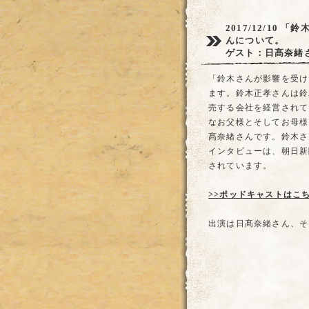
2017/12/10
「鈴
んについて。
ゲスト：日髙奈緒
「鈴木さんが影響を受け
ます。鈴木正孝さんは鈴
売する会社を経営されて
なお父様とそしてお母様
髙奈緒さんです。鈴木さ
インタビューは、朝日新
されています。
>>ポッドキャストはこ
出演は日髙奈緒さん、そ