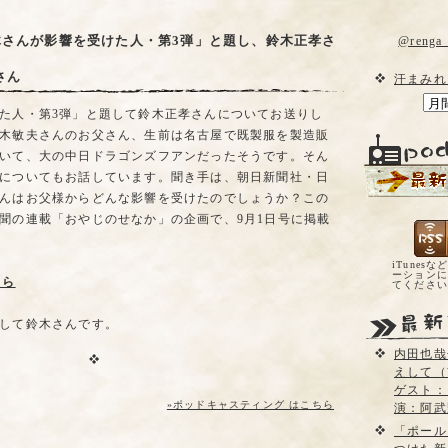
木さんが影響を受けた人・第3弾」と題し、鈴木正孝さ
@reng
さん
汗まみれ
た人・第3弾」と題して鈴木正孝さんについてお送りし
木敏夫さんのお父さん、生前は名古屋で既製服を製造販
いて、大の中日ドラゴンズフアンだったそうです。そん
についてもお話しています。聞き手は、朝日新聞社・日
んはお父様からどんな影響を受けたのでしょうか？この
聞の連載「おやじのせなか」の企画で、9月1日号に掲載
iTunesな
ーションに
ちら
てくださ
して鈴木さんです。
内田也哉
えして（
ゲスト：
»ポッドキャスティング はこちら
演：阿武
「ポール