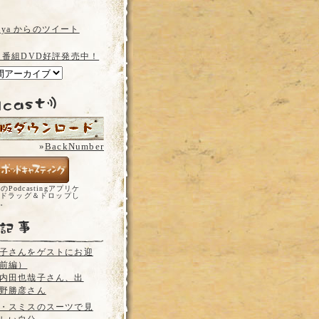
a_ya からのツイート
 番組DVD好評発売中！
»
BackNumber
どのPodcastingアプリケ
ドラッグ＆ドロップし
い。
子さんをゲストにお迎
前編）
内田也哉子さん、出
野勝彦さん
・スミスのスーツで見