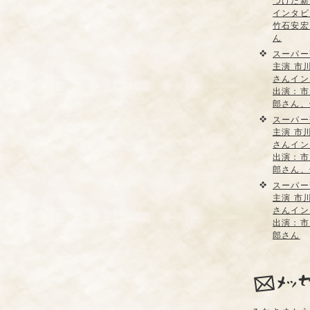
つけた新
インタビ
竹石安宏
ん
スーパー
主演 市
さんイン
出演：市
郎さん、
スーパー
主演 市
さんイン
出演：市
郎さん、
スーパー
主演 市
さんイン
出演：市
郎さん