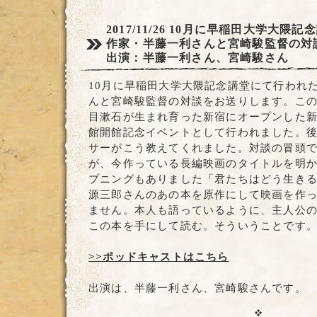
2017/11/26
10月に早稲田大学大隈記
作家・半藤一利さんと宮崎駿監督の対
出演：半藤一利さん、宮崎駿さん
10月に早稲田大学大隈記念講堂にて行われ
んと宮崎駿監督の対談をお送りします。この
目漱石が生まれ育った新宿にオープンした
館開館記念イベントとして行われました。
サーがこう教えてくれました。対談の冒頭
が、今作っている長編映画のタイトルを明
プニングもありました「君たちはどう生き
源三郎さんのあの本を原作にして映画を作
ません。本人も語っているように、主人公
この本を手にして読む。そういうことです
>>ポッドキャストはこちら
出演は、半藤一利さん、宮崎駿さんです。