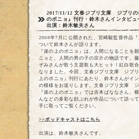
2017/11/12
文春ジブリ文庫 ジブリの
のポニョ』刊行・鈴木さんインタビュ
出演：鈴木敏夫さん
2008年7月に公開された、宮崎駿監督作品
ついて鈴木さんが語ります。
『崖の上のポニョ』は、人間になることを
ニョと、人間の男の子の宗介の物語です。
ぞみさんが歌う主題歌も大ヒット！紅白歌
なりました。今回、文春ジブリ文庫 ジブ
上のポニョ』刊行にあたり、鈴木さんがイ
の模様をお送りします。文春ジブリ文庫 
『崖の上のポニョ』では吉本ばななさん、
んなどの多彩な顔ぶれが作品について語っ
手に取ってご覧ください。
>>ポッドキャストはこちら
出演は、鈴木敏夫さんです。