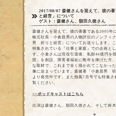
2017/08/07
森健さんを迎えて、彼の著
と経営」について
ゲスト：森健さん、額田久徳さん
森健さんを迎えて、彼の著書である2005年
輸元社長・小倉昌男の人物評伝のノンフィ
男 祈りと経営」についてお送りします。こ
特集されている『仕事と家庭』での企画と
す。小倉さんは現役引退後、私財46億円を
団」を創設、障害者福祉に晩年を捧げた方
な取材で、これまで全く描かれてこなかっ
像に迫まっています。森健著「小倉昌男 
より発売中です。また熱風7月号でも特集さ
覧ください。
>>ポッドキャストはこちら
出演は森健さん、額田久徳さん、そして鈴