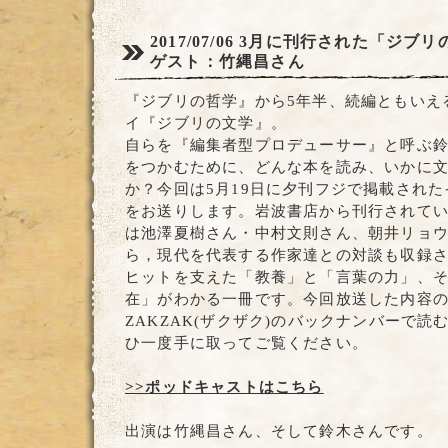
2017/07/06
3月に刊行された「ジブリ
ゲスト：竹縄昌さん
『ジブリの哲学』から5年半、続編ともいえ
イ『ジブリの文学』。
自らを『編集者型プロデューサー』と呼ぶ
をつかむために、どんな本を読み、いかに
か？今回は5月19日に夕刊フジで掲載され
をお送りします。岩波書店から刊行されて
は池澤夏樹さん・中村文則さん、朝井リョ
ら，現代を代表する作家達との対談も収録
ヒットを支えた「教養」と「言葉の力」、
在」がわかる一冊です。今回放送した内容
ZAKZAK(ザクザク)のバックナンバーで
ひ一度手に取ってご覧ください。
>>ポッドキャストはこちら
出演は竹縄昌さん、そして鈴木さんです。