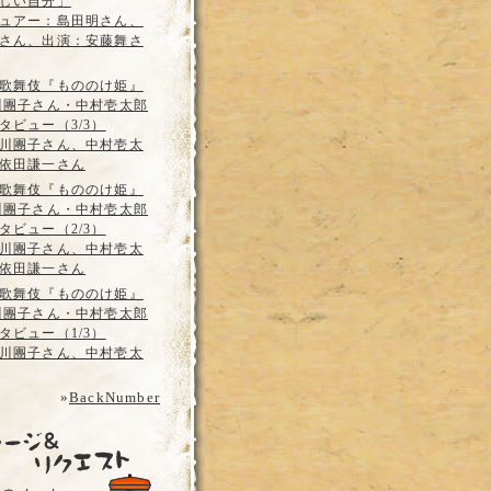
しい自分」
ュアー：島田明さん、
さん、出演：安藤舞さ
歌舞伎『もののけ姫』
川團子さん・中村壱太郎
タビュー（3/3）
川團子さん、中村壱太
依田謙一さん
歌舞伎『もののけ姫』
川團子さん・中村壱太郎
タビュー（2/3）
川團子さん、中村壱太
依田謙一さん
歌舞伎『もののけ姫』
川團子さん・中村壱太郎
タビュー（1/3）
川團子さん、中村壱太
»
BackNumber