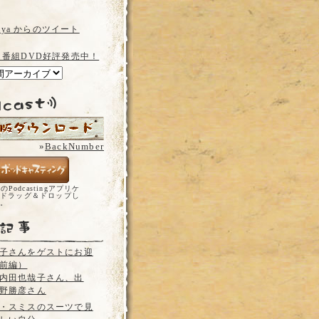
a_ya からのツイート
 番組DVD好評発売中！
»
BackNumber
どのPodcastingアプリケ
ドラッグ＆ドロップし
い。
子さんをゲストにお迎
前編）
内田也哉子さん、出
野勝彦さん
・スミスのスーツで見