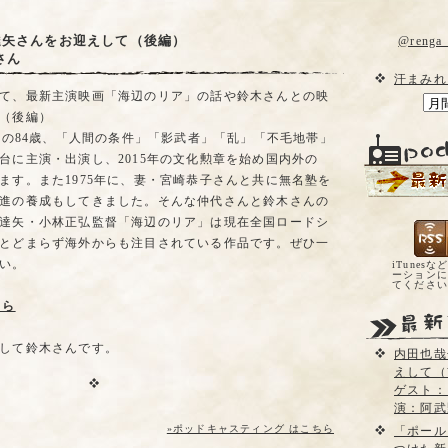
達矢さんをお迎えして（後編）
@reng
さん
汗まみれ
て、最新主演映画「海辺のリア」の話や鈴木さんとの映
（後編）
まれの84歳、「人間の条件」「影武者」「乱」「不毛地帯」
台に主演・出演し、2015年の文化勲章を始め国内外の
ます。また1975年に、妻・宮崎恭子さんと共に無名塾を
進の養成もしてきました。そんな仲代さんと鈴木さんの
達矢・小林正弘監督「海辺のリア」は現在全国ロードシ
とどまらず海外からも注目されている作品です。ぜひ一
い。
iTunesな
ーションに
てくださ
ちら
して鈴木さんです。
内田也哉
えして（
ゲスト：
演：阿武
»ポッドキャスティング はこちら
「ポール