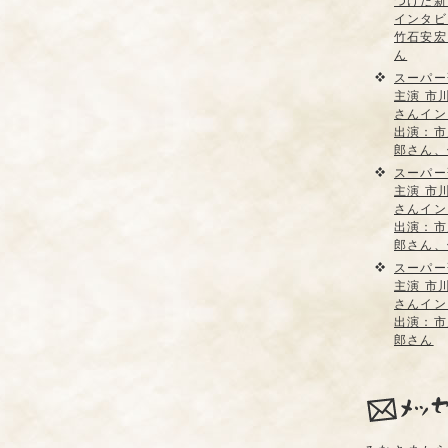
つけた新
インタビ
竹石安宏
ん
スーパー
主演 市
さんイン
出演：市
郎さん、
スーパー
主演 市
さんイン
出演：市
郎さん、
スーパー
主演 市
さんイン
出演：市
郎さん