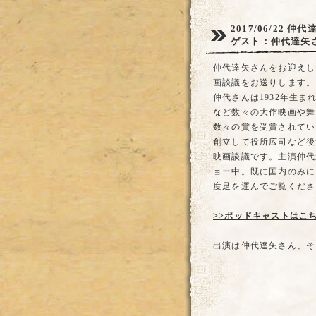
2017/06/22
仲代
ゲスト：仲代達矢
仲代達矢さんをお迎えし
画談議をお送りします。
仲代さんは1932年生
など数々の大作映画や舞
数々の賞を受賞されてい
創立して役所広司など後
映画談議です。主演仲代
ョー中。既に国内のみに
度足を運んでご覧くださ
>>ポッドキャストはこ
出演は仲代達矢さん、そ