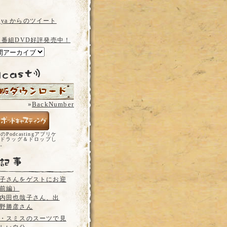
a_ya からのツイート
 番組DVD好評発売中！
»
BackNumber
どのPodcastingアプリケ
ドラッグ＆ドロップし
い。
子さんをゲストにお迎
前編）
内田也哉子さん、出
野勝彦さん
・スミスのスーツで見