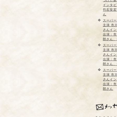
つけた新
インタビ
竹石安宏
ん
スーパー
主演 市
さんイン
出演：市
郎さん、
スーパー
主演 市
さんイン
出演：市
郎さん、
スーパー
主演 市
さんイン
出演：市
郎さん