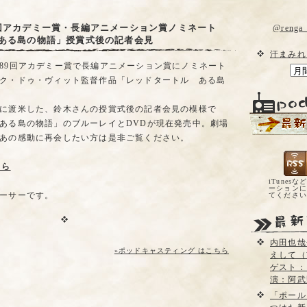
9回アカデミー賞・長編アニメーション賞ノミネート
@reng
 ある島の物語」授賞式後の記者会見
汗まみれ
89回アカデミー賞で長編アニメーション賞にノミネート
ク・ドゥ・ヴィット監督作品「レッドタートル ある島
に渡米した、鈴木さんの授賞式後の記者会見の模様で
ある島の物語」のブルーレイとDVDが現在発売中。劇場
あの感動に再会したい方は是非ご覧ください。
ちら
iTunesな
ーションに
ーサーです。
てくださ
内田也哉
»ポッドキャスティング はこちら
えして（
ゲスト：
演：阿武
「ポール