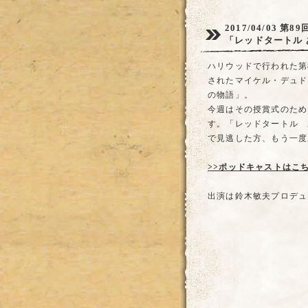
2017/04/03
第8
「レッドタートル
ハリウッドで行われた第
されたマイケル・デュド
の物語」。
今週はその授賞式のため
す。「レッドタートル 
で見逃した方、もう一度
>>ポッドキャストはこ
出演は鈴木敏夫プロデュ