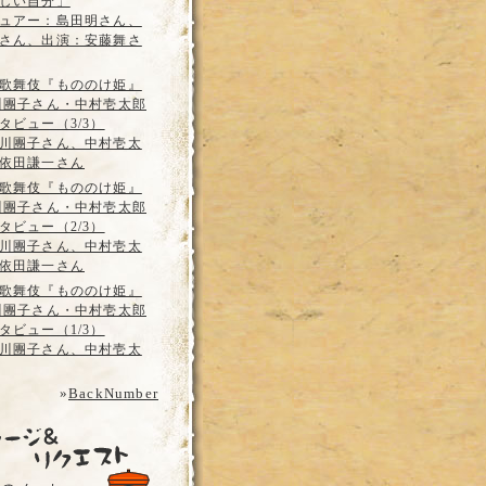
しい自分」
ュアー：島田明さん、
さん、出演：安藤舞さ
歌舞伎『もののけ姫』
川團子さん・中村壱太郎
タビュー（3/3）
川團子さん、中村壱太
依田謙一さん
歌舞伎『もののけ姫』
川團子さん・中村壱太郎
タビュー（2/3）
川團子さん、中村壱太
依田謙一さん
歌舞伎『もののけ姫』
川團子さん・中村壱太郎
タビュー（1/3）
川團子さん、中村壱太
»
BackNumber