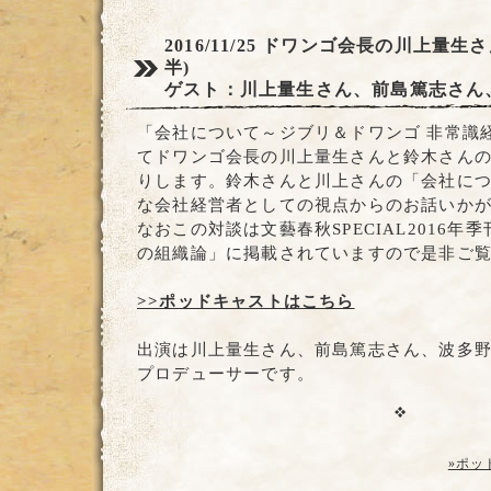
2016/11/25
ドワンゴ会長の川上量生さ
半)
ゲスト：川上量生さん、前島篤志さん
「会社について～ジブリ＆ドワンゴ 非常識
てドワンゴ会長の川上量生さんと鈴木さん
りします。鈴木さんと川上さんの「会社に
な会社経営者としての視点からのお話いか
なおこの対談は文藝春秋SPECIAL2016
の組織論」に掲載されていますので是非ご
>>ポッドキャストはこちら
出演は川上量生さん、前島篤志さん、波多
プロデューサーです。
»ポッ