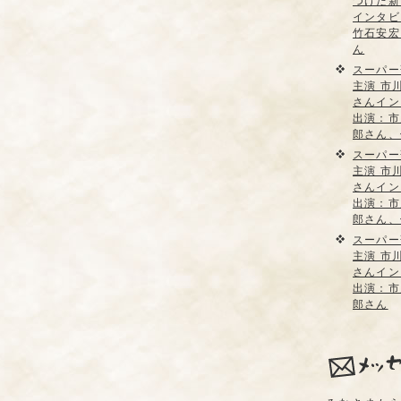
つけた新
インタビ
竹石安宏
ん
スーパー
主演 市
さんイン
出演：市
郎さん、
スーパー
主演 市
さんイン
出演：市
郎さん、
スーパー
主演 市
さんイン
出演：市
郎さん