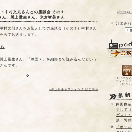
家・中村文則さんとの座談会 その１
@reng
さん、川上量生さん、米倉智美さん
汗まみれ
中村文則さんをお迎えしての座談会（その１）中村さん
をあてお送りします。
ちら
川上量生さん、「教団Ｘ」を細部まで読み込んだという
さんです。
iTunesな
ーションに
てくださ
»ポッドキャスティング はこちら
内田也哉
えして（
ゲスト：
演：阿武
「ポール