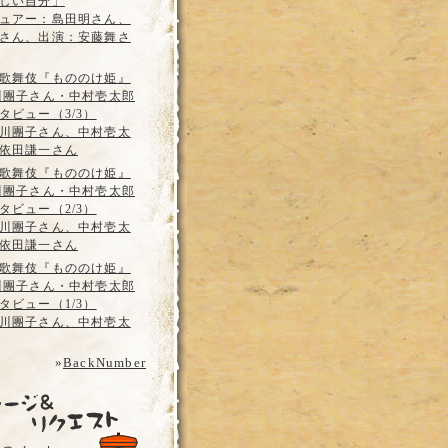
しい自分」
ュアー：島田明さん、
さん、出演：安藤舞さ
歌舞伎『もののけ姫』
川團子さん・中村壱太郎
タビュー（3/3）
川團子さん、中村壱太
依田謙一さん
歌舞伎『もののけ姫』
川團子さん・中村壱太郎
タビュー（2/3）
川團子さん、中村壱太
依田謙一さん
歌舞伎『もののけ姫』
川團子さん・中村壱太郎
タビュー（1/3）
川團子さん、中村壱太
»
BackNumber