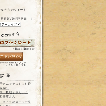
a_ya からのツイート
 番組DVD好評発売中！
»
BackNumber
どのPodcastingアプリケ
ドラッグ＆ドロップし
い。
子さんをゲストにお迎
前編）
内田也哉子さん、出
野勝彦さん
・スミスのスーツで見