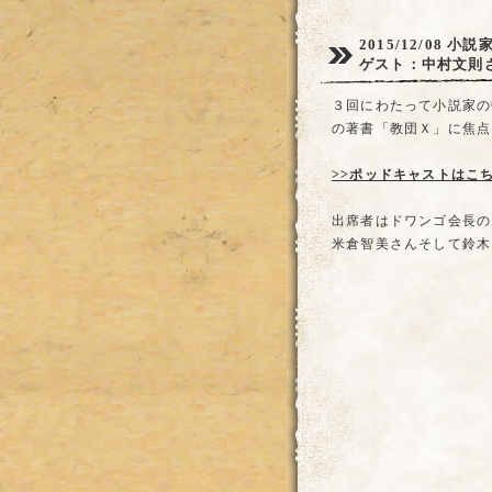
2015/12/08
小説
ゲスト：中村文則
３回にわたって小説家の
の著書「教団Ｘ」に焦点
>>ポッドキャストはこ
出席者はドワンゴ会長の
米倉智美さんそして鈴木