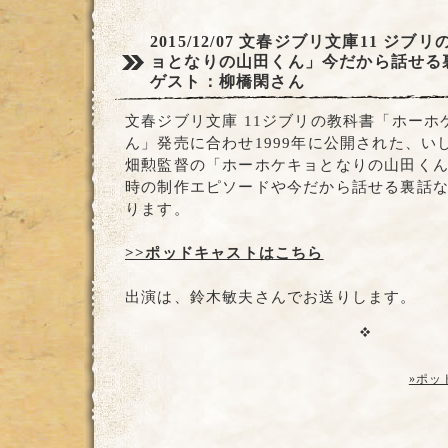
2015/12/07
文春ジブリ文庫11 ジブリ
ョとなりの山田くん」今だから話せる
ゲスト：柳橋閑さん
文春ジブリ文庫 11ジブリの教科書「ホー
ん」発売に合わせ1999年に公開された、い
畑勲監督の「ホーホケキョとなりの山田く
時の制作エピソードや今だから話せる裏話
ります。
>>ポッドキャストはこちら
出演は、鈴木敏夫さんでお送りします。
»ポッ