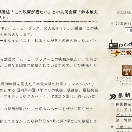
人気番組「この映画が観たい」との共同企画「鈴木敏夫
@reng
スト」
汗まみれ
ンネル「ムービープラス」の人気オリジナル番組「この映
画をお送りします。
ールタイムベスト」鈴木さんが選ぶ名画の数々をエピソ
から放送の「ムービープラス～この映画が観たい」でもご
とは異なる編集で構成されていますので、ぜひ映像とと
iTunesな
ーションに
開局26年目を迎えた日本最大級の映画チャンネルでハリ
てくださ
めとする 国内外の選りすぐりの映画、映画祭、最新映画
ーブルテレビやスカパー！、IP放送を通じ、約720万世
内田也哉
この映画が観たい」公式ホムページをぜひご覧くださ
えして（
ゲスト：
演：阿武
伝えできなかった収録部分を9月に第2弾として放送しま
「ポール