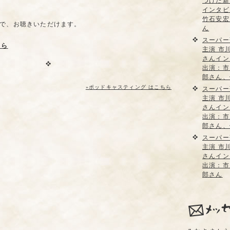
つけた新
インタビ
竹石安宏
で、お聴きいただけます。
ん
スーパー
ちら
主演 市
さんイン
出演：市
郎さん、
»ポッドキャスティング はこちら
スーパー
主演 市
さんイン
出演：市
郎さん、
スーパー
主演 市
さんイン
出演：市
郎さん