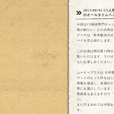
2015/08/02
CS
のオールタイムベ
今回はCS映画専門チャ
画が観たい」との共同企
テーマは「鈴木敏夫のオ
ードを交え紹介します。
この企画は明日夜11時
覧いただけます。ラジオ
もにお楽しみください。
ムービープラスは 今年
ウッドのヒット作をはじ
情報を放送し、全国のケ
帯にお届けしています。
再放送もありますので「
い。
また汗まみれでは今回お
す。