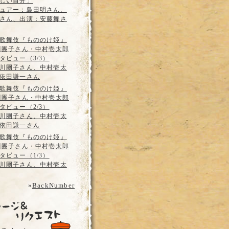
しい自分」
ュアー：島田明さん、
さん、出演：安藤舞さ
歌舞伎『もののけ姫』
川團子さん・中村壱太郎
タビュー（3/3）
川團子さん、中村壱太
依田謙一さん
歌舞伎『もののけ姫』
川團子さん・中村壱太郎
タビュー（2/3）
川團子さん、中村壱太
依田謙一さん
歌舞伎『もののけ姫』
川團子さん・中村壱太郎
タビュー（1/3）
川團子さん、中村壱太
»
BackNumber