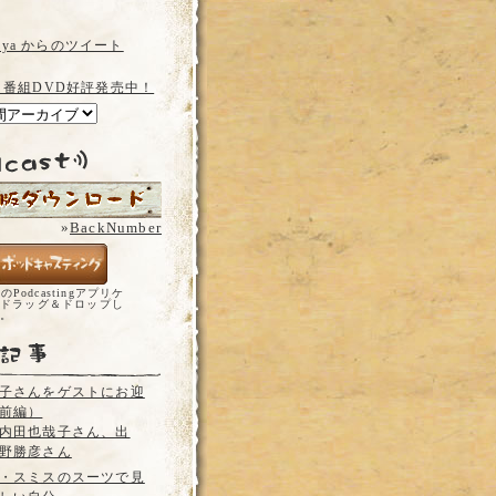
a_ya からのツイート
 番組DVD好評発売中！
»
BackNumber
どのPodcastingアプリケ
ドラッグ＆ドロップし
い。
子さんをゲストにお迎
前編）
内田也哉子さん、出
野勝彦さん
・スミスのスーツで見