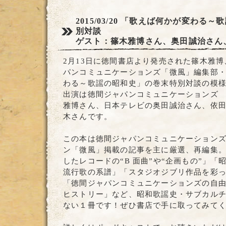
2015/03/20
「歌えば何かが変わる～歌
別対談
ゲスト：篠木雅博さん、奥田誠治さん
2月13日に徳間書店より発売された篠木雅
パンコミュニケーションズ「微風」編集部
わる～歌謡の昭和史」の巻末特別対談の模
出演は徳間ジャパンコミュニケーションズ
雅博さん、日本テレビの奥田誠治さん、依
木さんです。
この本は徳間ジャパンコミュニケーション
ン「微風」掲載の記事を主に厳選、再編集。
したレコードの“B 面曲”や“企画もの”」
流行歌の系譜」「スタジオジブリ作品を彩
「徳間ジャパンコミュニケーションズの自
ヒストリー」など、昭和歌謡史・サブカル
ない１冊です！ぜひ書店で手に取ってみて