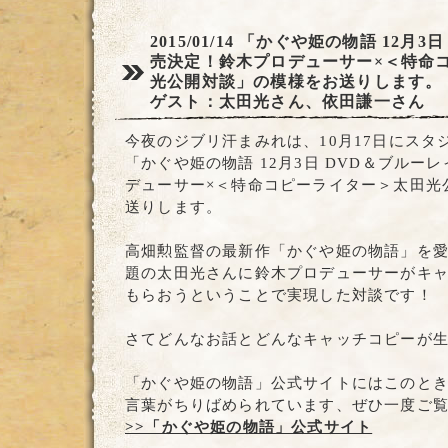
2015/01/14
「かぐや姫の物語 12月3日
売決定！鈴木プロデューサー×＜特命
光公開対談」の模様をお送りします。
ゲスト：太田光さん、依田謙一さん
今夜のジブリ汗まみれは、10月17日にスタジ
「かぐや姫の物語 12月3日 DVD＆ブルー
デューサー×＜特命コピーライター＞太田光
送りします。
高畑勲監督の最新作「かぐや姫の物語」を
題の太田光さんに鈴木プロデューサーがキ
もらおうということで実現した対談です！
さてどんなお話とどんなキャッチコピーが
「かぐや姫の物語」公式サイトにはこのと
言葉がちりばめられています、ぜひ一度ご
>>「かぐや姫の物語」公式サイト