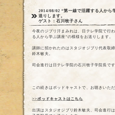
2014/08/02
“第一線で活躍する人から
送りします。
ゲスト：石川牧子さん
今夜のジブリ汗まみれは、日テレ学院で行わ
る人から学ぶ講座”の模様をお送りします。
講師に招かれたのはスタジオジブリ代表取
鈴木敏夫。
司会進行は日テレ学院の石川牧子学院長で
この続きはポッドキャストで、お聴きいた
>>ポッドキャストはこちら
出演はスタジオジブリ鈴木敏夫、司会進行