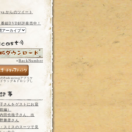
a_ya からのツイート
 番組DVD好評発売中！
»
BackNumber
どのPodcastingアプリケ
ドラッグ＆ドロップし
い。
子さんをゲストにお迎
前編）
内田也哉子さん、出
野勝彦さん
・スミスのスーツで見