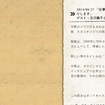
2014/06/27
「仕
りします。
ゲスト：古川義子
今夜のジブリ汗まみれは
版 スタジオジブリの現
新版は、2008年に刊
タビューして、増補した
新しい章のタイトルは「
今夜は、そのインタビュ
インタビュアーは井上一
見の裏側や、その心情の
この続きはポッドキャス