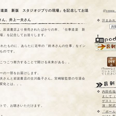
事道楽 新版 スタジオジブリの現場」を記念してお送
@reng
さん、井上一夫さん
汗まみれ
、岩波書店より発売されたばかりの本、「仕事道楽 新
場」を記念してお送りします。
行されたものに、あらたに近年の「鈴木さんの仕事」をイン
ものです。
こつこつ努力することで開ける未来がある」。
iTunesな
ーションに
ーの一部をお届けします。
てくださ
夫さんと岩波書店の古川義子さん。宮崎駿監督の引退会
変化とは。。。
内田也哉
えして（
ゲスト：
トで、お聴きいただけます。
演：阿武
「ポール