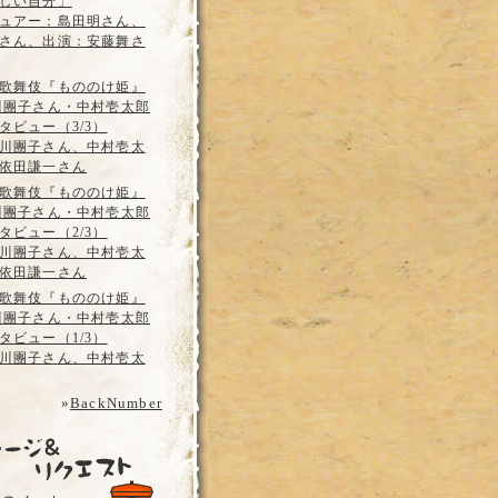
しい自分」
ュアー：島田明さん、
さん、出演：安藤舞さ
歌舞伎『もののけ姫』
川團子さん・中村壱太郎
タビュー（3/3）
川團子さん、中村壱太
依田謙一さん
歌舞伎『もののけ姫』
川團子さん・中村壱太郎
タビュー（2/3）
川團子さん、中村壱太
依田謙一さん
歌舞伎『もののけ姫』
川團子さん・中村壱太郎
タビュー（1/3）
川團子さん、中村壱太
»
BackNumber