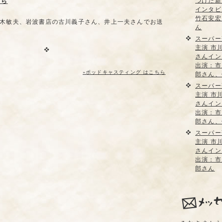
つけた新
ちら
インタビ
竹石安宏
木敏夫、岩波書店の古川義子さん、井上一夫さんでお送
ん
スーパー
主演 市
さんイン
出演：市
»ポッドキャスティング はこちら
郎さん、
スーパー
主演 市
さんイン
出演：市
郎さん、
スーパー
主演 市
さんイン
出演：市
郎さん