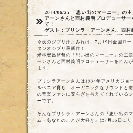
2014/06/25
「思い出のマーニー」の主
アーンさんと西村義明プロデューサー
て！
ゲスト：プリシラ・アーンさん、西村
今夜のジブリ汗まみれは、7月19日全国ロ
タジオジブリ最新作！
米林宏昌監督の「思い出のマーニー」の主
ーンさんと西村義明プロデューサーをれん
ます。
プリシラアーンさんは1984年アメリカジョ
ルベニア育ち、オーガニックなサウンドと
の音楽ファンに安らぎを与えてくれている
ーです。
そんなプリシラ・アーンさんの『思い出の
ム・あなたのことが大好き』は7月16日に