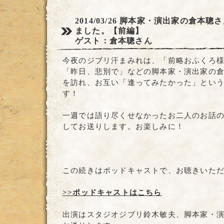
2014/03/26
脚本家・演出家の倉本聰さ
ました。【前編】
ゲスト：倉本聰さん
今夜のジブリ汗まみれは、「前略おふくろ
「昨日、悲別で」などの脚本家・演出家の
を訪れ、お互い「逢ってみたかった」とい
す！
一週では語り尽くせなかったお二人のお話
してお送りします。お楽しみに！
この続きはポッドキャストで、お聴きいた
>>ポッドキャストはこちら
出演はスタジオジブリ鈴木敏夫、脚本家・