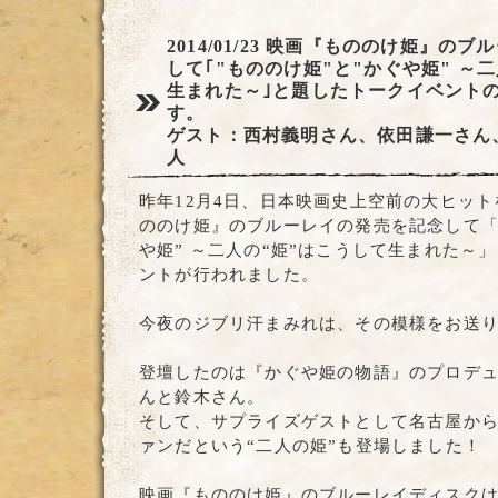
2014/01/23
映画『もののけ姫』のブル
して｢"もののけ姫"と"かぐや姫" ～
生まれた～｣と題したトークイベント
す。
ゲスト：西村義明さん、依田謙一さん
人
昨年12月4日、日本映画史上空前の大ヒッ
ののけ姫』のブルーレイの発売を記念して「
や姫” ～二人の“姫”はこうして生まれた～
ントが行われました。
今夜のジブリ汗まみれは、その模様をお送
登壇したのは『かぐや姫の物語』のプロデ
んと鈴木さん。
そして、サプライズゲストとして名古屋か
ァンだという“二人の姫”も登場しました！
映画『もののけ姫』のブルーレイディスク