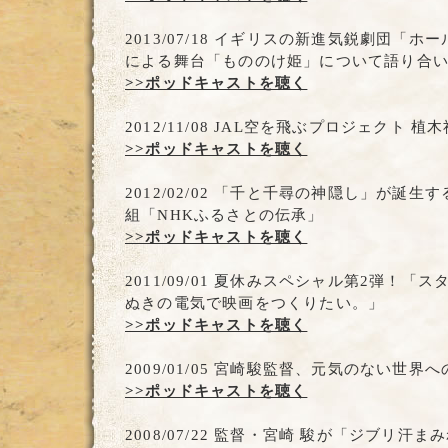
2013/07/18 イギリスの新進気鋭劇団「
による舞台「もののけ姫」について語り合
>>ポッドキャストを聴く
2012/11/08 JAL空を飛ぶプロジェクト 植
>>ポッドキャストを聴く
2012/02/02 「千と千尋の神隠し」が誕
組「NHKふるさとの伝承」
>>ポッドキャストを聴く
2011/09/01 夏休みスペシャル第2弾！「
ぬきの電気で映画をつくりたい。」
>>ポッドキャストを聴く
2009/01/05 宮崎駿監督、元気のない世界
>>ポッドキャストを聴く
2008/07/22 監督・宮崎 駿が「ジブリ汗