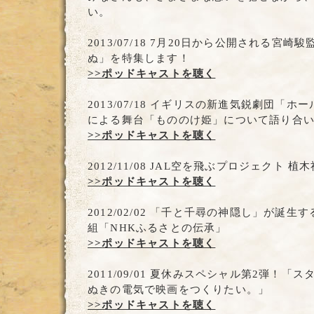
い。
2013/07/18 7月20日から公開される宮
ぬ」を特集します！
>>ポッドキャストを聴く
2013/07/18 イギリスの新進気鋭劇団「
による舞台「もののけ姫」について語り合
>>ポッドキャストを聴く
2012/11/08 JAL空を飛ぶプロジェクト 植
>>ポッドキャストを聴く
2012/02/02 「千と千尋の神隠し」が誕
組「NHKふるさとの伝承」
>>ポッドキャストを聴く
2011/09/01 夏休みスペシャル第2弾！「
ぬきの電気で映画をつくりたい。」
>>ポッドキャストを聴く