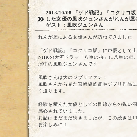
2013/10/08
「ゲド戦記」「コクリコ坂
した女優の風吹ジュンさんがれんが屋
ゲスト：風吹ジュンさん
れんが屋にある女優さんが訪ねてきました
「ゲド戦記」「コクリコ坂」に声優として
NHKの大河ドラマ「八重の桜」に八重の母
演中の風吹ジュンさんです。
風吹さんは大のジブリファン！
風吹さんから見た宮崎駿監督やジブリ作品
く迫ります。
経験を積んだ女優としての目線からの鋭い
感心されていました。
お話はまだまだ続きましたが、この続きは1
お楽しみに！