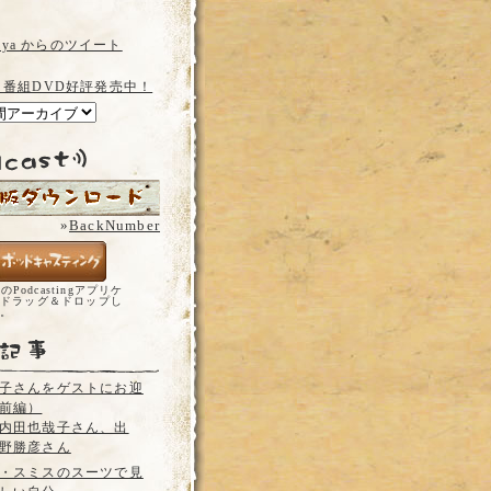
a_ya からのツイート
 番組DVD好評発売中！
»
BackNumber
どのPodcastingアプリケ
ドラッグ＆ドロップし
い。
子さんをゲストにお迎
前編）
内田也哉子さん、出
野勝彦さん
・スミスのスーツで見