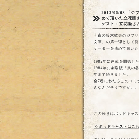
2013/06/03
『ジ
めて頂いた立花隆
ゲスト：立花隆さ
今夜の鈴木敏夫のジブリ
文庫」の第一弾として発
ゲーターを務めて頂いた
1982年に連載を開始
1984年に劇場版「風の
年まで続きました。
全7巻にわたるこのコミ
きなんだそうですが。。
この続きはポッドキャス
>>ポッドキャストはこ