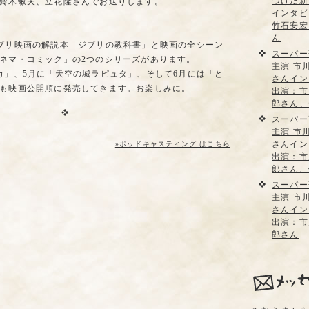
つけた新
鈴木敏夫、立花隆さんでお送りします。
インタビ
竹石安宏
ん
ブリ映画の解説本「ジブリの教科書」と映画の全シーン
スーパー
ネマ・コミック」の2つのシリーズがあります。
主演 市
カ」、5月に「天空の城ラピュタ」、そして6月には「と
さんイン
も映画公開順に発売してきます。お楽しみに。
出演：市
郎さん、
スーパー
主演 市
さんイン
»ポッドキャスティング はこちら
出演：市
郎さん、
スーパー
主演 市
さんイン
出演：市
郎さん