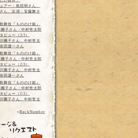
しい自分」
ュアー：島田明さん、
さん、出演：安藤舞さ
歌舞伎『もののけ姫』
川團子さん・中村壱太郎
タビュー（3/3）
川團子さん、中村壱太
依田謙一さん
歌舞伎『もののけ姫』
川團子さん・中村壱太郎
タビュー（2/3）
川團子さん、中村壱太
依田謙一さん
歌舞伎『もののけ姫』
川團子さん・中村壱太郎
タビュー（1/3）
川團子さん、中村壱太
»
BackNumber