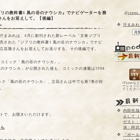
ブリの教科書1 風の谷のナウシカ』でナビゲーターを務
@reng
さんをお迎えして。【後編】
ん
汗まみれ
汗まみれは、4月に創刊された新レーベル「文春ジブリ
売された『ジブリの教科書1 風の谷のナウシカ』でナビ
立花隆さんをお迎えしてお送りする、その後編です。
したコミック「風の谷のナウシカ」。
谷のナウシカ」が公開された後も、コミックの連載は1994
ック「風の谷のナウシカ」、立花さんは中でも第7巻が好
iTunesな
ーションに
。
てくださ
内田也哉
トで、お聴きいただけます。
えして（
ゲスト：
ちら
演：阿武
「ポール