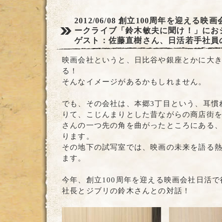
2012/06/08
創立100周年を迎える映
ークライブ「鈴木敏夫に聞け！」にお
ゲスト：佐藤直樹さん、日活若手社員
映画会社というと、日比谷や銀座とかに大
る！
そんなイメージがあるかもしれません。
でも、その会社は、本郷3丁目という、耳慣
りて、こじんまりとした昔ながらの商店街
さんの一つ先の角を曲がったところにある
ります。
その地下の試写室では、映画の未来を語る
ます。
今年、創立100周年を迎える映画会社日活
社長とジブリの鈴木さんとの対話！