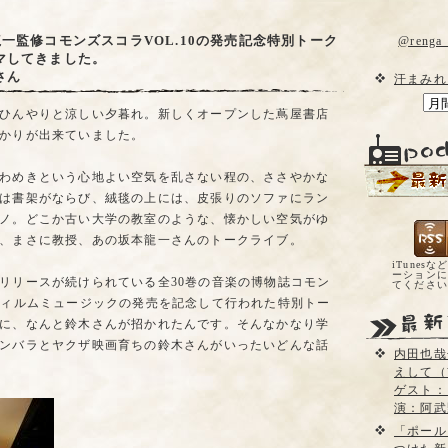
一監修コモンズスコラVOL.10の発売記念特別トーク
@reng
マしてきました。
さん
汗まみれ
ひんやりと涼しい夕暮れ。新しくオープンした蔦屋書店
かりが出来ていました。
わめきという心地よい空気を乱さない程の、ささやかな
は書架がならび、絨毯の上には、皮張りのソファにラン
ノ。どこか古い大学の教室のような、懐かしい空気がゆ
、まさに教授、あの坂本龍一さんのトークライブ。
iTunesな
ーションに
リリースが続けられている全30巻の音楽の博物誌コモン
てくださ
フィルムミュージックの発売を記念して行われた特別トー
に、なんと鈴木さんが招かれたんです。そんなかなり学
ンバラとヤクザ映画育ちの鈴木さんがいったいどんな話
内田也哉
えして（
ゲスト：
演：阿武
「ポール