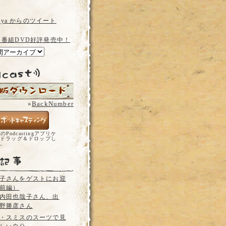
a_ya からのツイート
 番組DVD好評発売中！
»
BackNumber
どのPodcastingアプリケ
ドラッグ＆ドロップし
い。
子さんをゲストにお迎
前編）
内田也哉子さん、出
野勝彦さん
・スミスのスーツで見