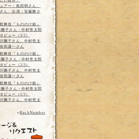
しい自分」
ュアー：島田明さん、
さん、出演：安藤舞さ
歌舞伎『もののけ姫』
川團子さん・中村壱太郎
タビュー（3/3）
川團子さん、中村壱太
依田謙一さん
歌舞伎『もののけ姫』
川團子さん・中村壱太郎
タビュー（2/3）
川團子さん、中村壱太
依田謙一さん
歌舞伎『もののけ姫』
川團子さん・中村壱太郎
タビュー（1/3）
川團子さん、中村壱太
»
BackNumber