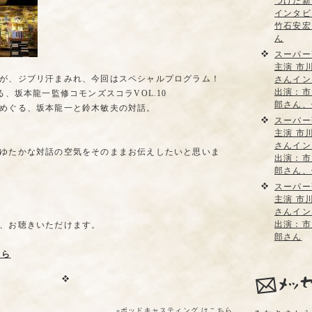
つけた新
インタビ
竹石安宏
ん
スーパー
主演 市
が、ジブリ汗まみれ、今回はスペシャルプログラム！
さんイン
出演：市
る、坂本龍一監修コモンズスコラVOL.10
郎さん、
めぐる、坂本龍一と鈴木敏夫の対話。
スーパー
。
主演 市
さんイン
ゆたかな対話の空気をそのままお伝えしたいと思いま
出演：市
郎さん、
スーパー
主演 市
さんイン
出演：市
、お聴きいただけます。
郎さん
ちら
»ポッドキャスティング はこちら