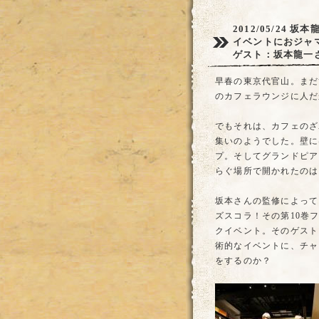
2012/05/24
坂本龍
イベントにおジャ
ゲスト：坂本龍一
早春の東京代官山。まだ
のカフェラウンジに人だ
でもそれは、カフェのざ
集いのようでした。壁に
プ。そしてグランドピア
らぐ場所で開かれたのは
坂本さんの監修によって
ズスコラ！その第10巻
クイベント。そのゲスト
術的なイベントに、チャ
をするのか？