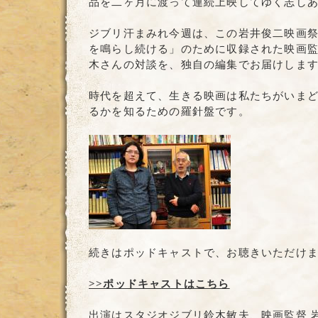
品を二ヶ月に渡って連続上映してゆく志し
ジブリ汗まみれ今週は、この岩井俊二映画
を鳴らし続ける」のために収録された映画
木さんの対談を、独自の編集でお届けしま
時代を超えて、生きる映画は私たちがいま
るかを知るための羅針盤です。
続きはポッドキャストで、お聴きいただけ
>>ポッドキャストはこちら
出演はスタジオジブリ鈴木敏夫、映画監督 