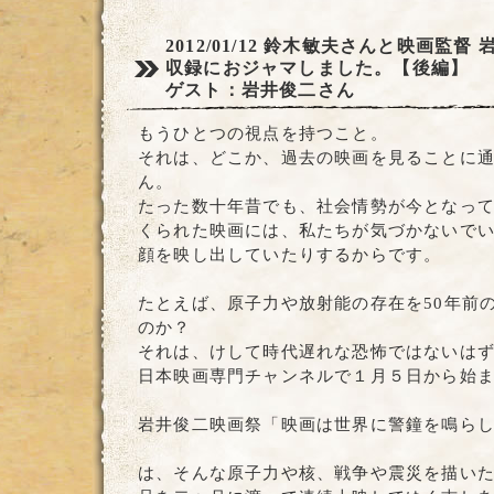
2012/01/12
鈴木敏夫さんと映画監督 
収録におジャマしました。【後編】
ゲスト：岩井俊二さん
もうひとつの視点を持つこと。
それは、どこか、過去の映画を見ることに
ん。
たった数十年昔でも、社会情勢が今となっ
くられた映画には、私たちが気づかないで
顔を映し出していたりするからです。
たとえば、原子力や放射能の存在を50年前
のか？
それは、けして時代遅れな恐怖ではないは
日本映画専門チャンネルで１月５日から始
岩井俊二映画祭「映画は世界に警鐘を鳴ら
は、そんな原子力や核、戦争や震災を描い