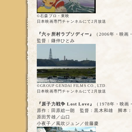
©石森プロ・東映
日本映画専門チャンネルにて2月放送
『六ヶ所村ラプソディー』
（2006年・映画
監督：鎌仲ひとみ
©GROUP GENDAI FILMS CO., LTD.
日本映画専門チャンネルにて2月放送
『原子力戦争 Lost Love』
（1978年・映画
原作：田原総一朗 監督：黒木和雄 脚本
原田芳雄／山口
小夜子／風吹ジュン／佐藤慶