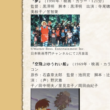
『夢』
（1990年・映画・カラー・121分）
監督：黒澤明 脚本：黒澤明 出演：寺尾
美枝子／笠智衆
©Warner Bros. Entertainment Inc.
日本映画専門チャンネルにて2月放送
『空飛ぶゆうれい船』
（1969年・映画・カ
コン
原作：石森章太郎 監督：池田宏 脚本：
演：（声）野沢雅
子／田中明夫／里見京子／岡田由紀子