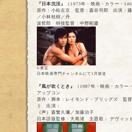
『日本沈没』
（1973年・映画・カラー・14
原作：小松左京 監督：森谷司郎 出演：
／小林桂樹／丹
波哲郎 特技監督：中野昭慶
©東宝
日本映画専門チャンネルにて1月放送
『風が吹くとき』
（1987年・映画・カラー
アップコン
原作・脚本：レイモンド・ブリッグズ 監督
ミ 出演：
（声）森繁久彌／加藤治子
日本語版監修：大島渚 主題歌： デヴィッ