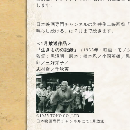
します。
日本映画専門チャンネルの岩井俊二映画祭
鳴らし続ける」は２月まで続きます。
＜1月放送作品＞
『生きものの記録』
（1955年・映画・モノ
監督：黒澤明 脚本：橋本忍／小国英雄／
郎／三好栄子／
志村喬／千秋実
©1955 TOHO CO.,LTD.
日本映画専門チャンネルにて1月放送