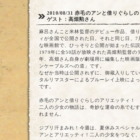
2010/08/31
赤毛のアンと借りぐらしの
ゲスト：高畑勲さん
麻呂さんこと米林監督のデビュー作品、借
ィが全国で公開された日。それと同じ日、7
な映画館で、ひっそりと公開が始まった伝
1979年に全50話が放映された高畑勲監督の
年、高畑さん自身が劇場用に編集した映画版
ンケーブルズへの道」です。
なぜか当時は公開されずに、御蔵入りして
タルリマスターによるブルーレイ上映によ
です。
赤毛のアンと借りぐらしのアリエッティ！
二人の少女の物語は、奇妙な運命の糸でむ
れません。
ジブリ汗まみれ！今週は、夏休みスペシャ
アンとアリエッティ！二人の少女をつなぐ