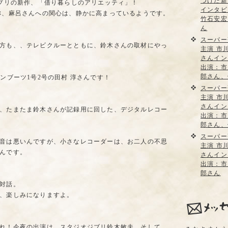
つけた新
ジブリの新作、「借り暮らしのアリエッティ」！
インタビ
称、麻呂さんへの関心は、静かに高まっているようです。
竹石安宏
ん
スーパー
方も、、テレビクルーとともに、鈴木さんの取材にやっ
主演 市
さんイン
出演：市
郎さん、
ンブーツ1号2号の田村 淳さんです！
スーパー
主演 市
さんイン
、たまたま鈴木さんが記録用に回した、デジタルレコー
出演：市
郎さん、
スーパー
音は悪いんですが、小さなレコーダーは、お二人の不思
主演 市
んです。
さんイン
出演：市
郎さん
対話。
、楽しみになりますよ。
れ！今夜の出演は、スタジオジブリ鈴木敏夫。そして、