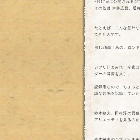
7月17日に公開される
その監督 米林広昌、通
たとえば、こんな意外な
てきたんです。
同じ36歳！あの、ロンド
ジブリ汗まみれ！今夜は
ダーの音源を入手。
記録用なので、ちょっと
議な共鳴を記録していた
鈴木敏夫、田村淳の異色
アリエッティを見るのが
鈴木敏夫のジブリ汗まみ