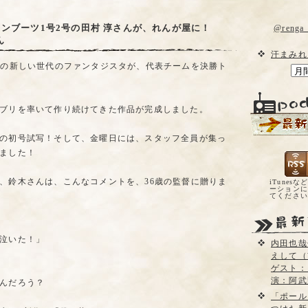
ンブーツ1号2号の田村 淳さんが、れんが屋に！
@reng
ん
汗まみれ
8の新しい世代のファンタジスタが、代表チームを決勝ト
ブリを率いて作り続けてきた作品が完成しました。
の初号試写！そして、金曜日には、スタッフ全員が集っ
ました！
、鈴木さんは、こんなコメントを、36歳の監督に贈りま
iTunesな
ーションに
てくださ
泣いた！」
内田也哉
えして（
ゲスト：
演：阿武
んだろう？
「ポール