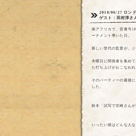
2010/06/27
ロンド
ゲスト：田村淳さ
南アフリカで、背番号1
ーナメント導いた日。
新しい世代の監督が、ジ
木曜日に関係者を集めて
た打ち上げがおこなわれ
そのパーティーの最後に
した。
鈴木「試写で宮崎さんが
いったい彼はどんな人な