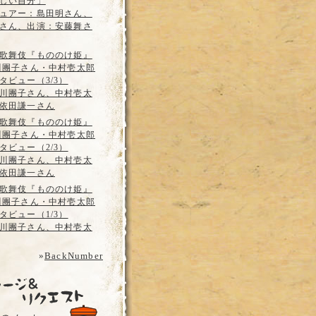
しい自分」
ュアー：島田明さん、
さん、出演：安藤舞さ
歌舞伎『もののけ姫』
川團子さん・中村壱太郎
タビュー（3/3）
川團子さん、中村壱太
依田謙一さん
歌舞伎『もののけ姫』
川團子さん・中村壱太郎
タビュー（2/3）
川團子さん、中村壱太
依田謙一さん
歌舞伎『もののけ姫』
川團子さん・中村壱太郎
タビュー（1/3）
川團子さん、中村壱太
»
BackNumber