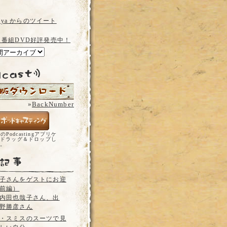
a_ya からのツイート
 番組DVD好評発売中！
»
BackNumber
どのPodcastingアプリケ
ドラッグ＆ドロップし
い。
子さんをゲストにお迎
前編）
内田也哉子さん、出
野勝彦さん
・スミスのスーツで見