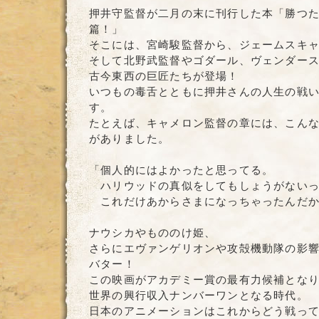
押井守監督が二月の末に刊行した本「勝つ
篇！」
そこには、宮崎駿監督から、ジェームスキ
そして北野武監督やゴダール、ヴェンダー
古今東西の巨匠たちが登場！
いつもの毒舌とともに押井さんの人生の戦
す。
たとえば、キャメロン監督の章には、こん
がありました。
「個人的にはよかったと思ってる。
ハリウッドの真似をしてもしょうがないっ
これだけあからさまになっちゃったんだか
ナウシカやもののけ姫、
さらにエヴァンゲリオンや攻殻機動隊の影
バター！
この映画がアカデミー賞の最有力候補とな
世界の興行収入ナンバーワンとなる時代。
日本のアニメーションはこれからどう戦っ