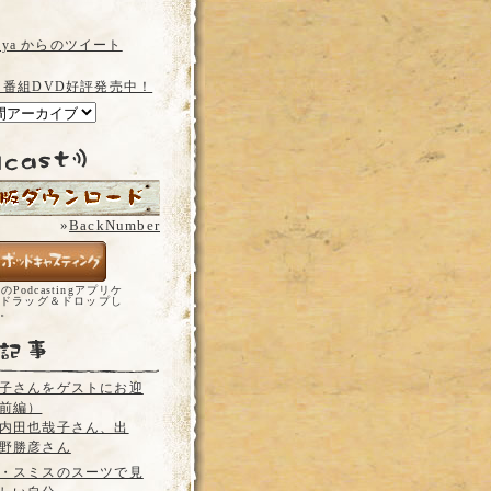
a_ya からのツイート
 番組DVD好評発売中！
»
BackNumber
どのPodcastingアプリケ
ドラッグ＆ドロップし
い。
子さんをゲストにお迎
前編）
内田也哉子さん、出
野勝彦さん
・スミスのスーツで見