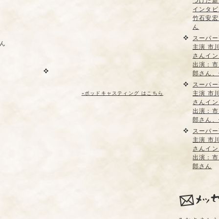
つけた新
インタビ
竹石安宏
ん
スーパー
ん
主演 市
さんイン
出演：市
郎さん、
スーパー
主演 市
»ポッドキャスティング はこちら
さんイン
出演：市
郎さん、
スーパー
主演 市
さんイン
出演：市
郎さん