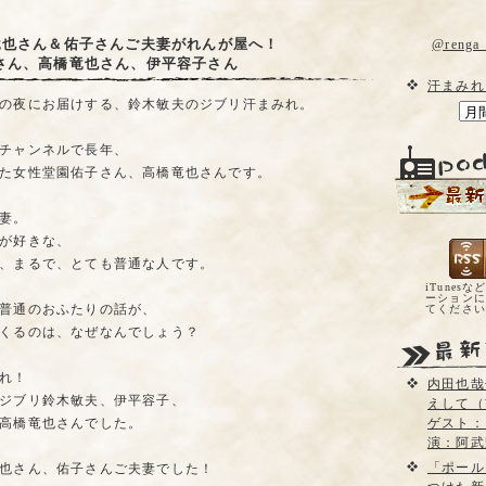
竜也さん＆佑子さんご夫妻がれんが屋へ！
@reng
さん、高橋竜也さん、伊平容子さん
汗まみれ
の夜にお届けする、鈴木敏夫のジブリ汗まみれ。
チャンネルで長年、
た女性堂園佑子さん、高橋竜也さんです。
妻。
が好きな、
、まるで、とても普通な人です。
iTunesな
ーションに
普通のおふたりの話が、
てくださ
くるのは、なぜなんでしょう？
れ！
内田也哉
ジブリ鈴木敏夫、伊平容子、
えして（
高橋竜也さんでした。
ゲスト：
演：阿武
「ポール
也さん、佑子さんご夫妻でした！