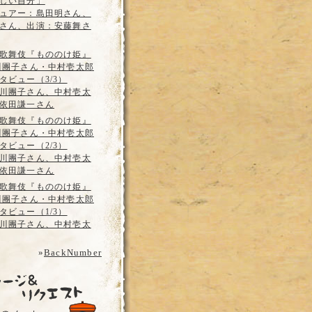
しい自分」
ュアー：島田明さん、
さん、出演：安藤舞さ
歌舞伎『もののけ姫』
川團子さん・中村壱太郎
タビュー（3/3）
川團子さん、中村壱太
依田謙一さん
歌舞伎『もののけ姫』
川團子さん・中村壱太郎
タビュー（2/3）
川團子さん、中村壱太
依田謙一さん
歌舞伎『もののけ姫』
川團子さん・中村壱太郎
タビュー（1/3）
川團子さん、中村壱太
»
BackNumber