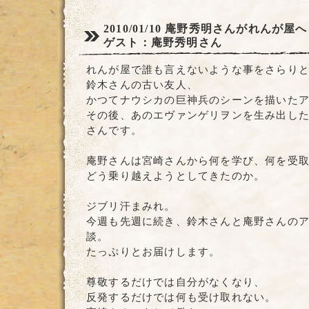
2010/01/10
庵野秀明さんがれんが屋へ
ゲスト：庵野秀明さん
れんが屋で誰も言えないような事をさらり
鈴木さんの古い友人、
かつてナウシカの巨神兵のシーンを描いた
その後、あのエヴァンゲリヲンを生み出し
さんです。
庵野さんは宮崎さんから何を学び、何を受
どう乗り越えようとしてきたのか。
ジブリ汗まみれ。
今週も先週に続き、鈴木さんと庵野さんの
談。
たっぷりとお届けします。
尊敬するだけでは自分がなくなり、
反発するだけでは何も受け取れない。