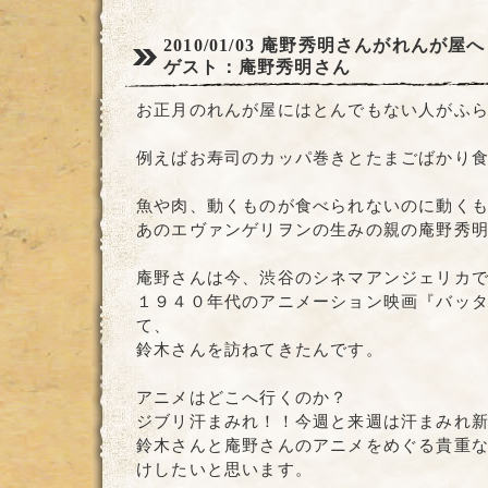
2010/01/03
庵野秀明さんがれんが屋へ
ゲスト：庵野秀明さん
お正月のれんが屋にはとんでもない人がふ
例えばお寿司のカッパ巻きとたまごばかり
魚や肉、動くものが食べられないのに動く
あのエヴァンゲリヲンの生みの親の庵野秀
庵野さんは今、渋谷のシネマアンジェリカ
１９４０年代のアニメーション映画『バッ
て、
鈴木さんを訪ねてきたんです。
アニメはどこへ行くのか？
ジブリ汗まみれ！！今週と来週は汗まみれ
鈴木さんと庵野さんのアニメをめぐる貴重
けしたいと思います。