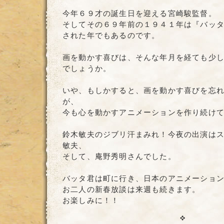
今年６９才の誕生日を迎える宮崎駿監督。
そしてその６９年前の１９４１年は『バッ
された年でもあるのです。
画を動かす喜びは、そんな年月を経ても少
でしょうか。
いや、もしかすると、画を動かす喜びを忘
が、
今も心を動かすアニメーションを作り続け
鈴木敏夫のジブリ汗まみれ！今夜の出演は
敏夫、
そして、庵野秀明さんでした。
バッタ君は町に行き、日本のアニメーショ
お二人の新春放談は来週も続きます。
お楽しみに！！