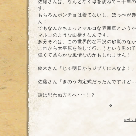
佐藤さんは、なんとなく母を訪ねて三千里
す。
もちろんポンチョは着てないし、ほっぺが
ん！
でもなんかちょっとマルコな雰囲気という
マルコのような面構えなんです。
多分それは、この世界的な不況の砂嵐のな
これから大平原を旅して行こうという男の
強くて柔らかな風情なのかもしれません！
鈴木さん「じゃ明日からジブリに来なよ！
佐藤さん「きのう内定式だったんですけど
話は思わぬ方向へ･･･！？
»ポッ