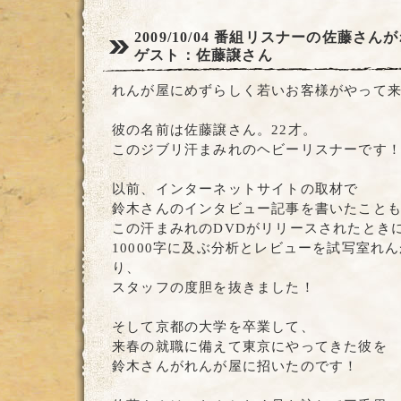
2009/10/04
番組リスナーの佐藤さんが
ゲスト：佐藤譲さん
れんが屋にめずらしく若いお客様がやって
彼の名前は佐藤譲さん。22才。
このジブリ汗まみれのヘビーリスナーです
以前、インターネットサイトの取材で
鈴木さんのインタビュー記事を書いたこと
この汗まみれのDVDがリリースされたとき
10000字に及ぶ分析とレビューを試写室れ
り、
スタッフの度胆を抜きました！
そして京都の大学を卒業して、
来春の就職に備えて東京にやってきた彼を
鈴木さんがれんが屋に招いたのです！